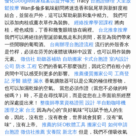
優化Google商家檔案以提升曝光
Tracy
台胞證辦理
大里放
鬆按摩
Wan多倫多氣味顧問將迷迭香和鼠尾草與新鮮度相
結合，並留在戶外，這可以幫助刷新和集中精力。 我們可
以添加肉桂或薰衣草作為裝飾。
經絡按摩學習課程
將肉
桂，橙色戒指，丁香和幾隻眼睛放在碗裡。
台北推拿按摩
我們可以將絕佳的聖誕節氣氛走私到房間，甚至為我們帶來
一些閒聊的葡萄酒。
台南辦理台胞證流程
流行的外殼香水
是竹桿，必須在芬芳的液體玻璃杯中設置，也可以用作裝飾
元素。
徵信社
助聽器補助
自助搬家
卡式台胞證
室內設計
公司
防水 工程
它們的香氣不那麼強烈，因此它們在較小的
房間中可以感受到更多的影響。
推薦優質搬家公司
工商登
記
牙醫
牆壁 漏水
香氣擴散器可以是公寓的極佳楔形物，
也可以加濕乾燥的空氣。 當您必須作證（當您不必做的時
候嗎？）時，不是在尋找單詞，而是從您在上帝面前所經歷
的深處提出來！
整復師專業資格證照
設計
半自動咖啡機
護理之家 台北
因為內心的“良好氣味”可以賦予他人的生
命，因此，沒有您，沒有教會，世界就會貧窮，沒有“氣
味”，沒有上帝。
推薦的SEO軟體工具
搬家公司
如何申請
台胞證
徵信社推薦
安養院 新北市
但是，我們不僅吸收氣