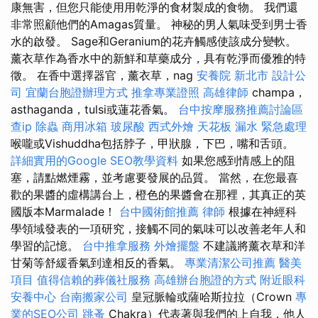
康無害，但您只能使用用乾淨的食材製成的食物。 我們還
非常照顧他們的Amagas質量。 神秘的男人氣味受到男士香
水的啟發。 Sage和Geranium的花卉觸感使該成分變軟。
薰衣草作為香水中的新鮮和草藥成分，具有乾淨而優雅的特
徵。 在香中選擇器官，薰衣草，nag
安養院 新北市
設計公
司
宜蘭台胞證辦理方式
推拿專業證照
高雄律師
champa，
asthaganda，tulsi或蓮花香氣。
台中按摩服務推薦討論區
查ip
除蟲
商用冰箱
玻尿酸
西式外燴
天花板 漏水 緊急處理
喉嚨或Vishuddha包括脖子，甲狀腺，下巴，嘴和舌頭。
詳細實用的Google SEO教學資料
如果您感到情感上的阻
塞，請點燃煙霧，並考慮要發展的品質。 當然，在您最喜
歡的果醬的虛構講台上，橙色的果醬會在那裡，其真正的英
國版本Marmalade！
台中國術館推薦
律師
根據在神經科
學領域發表的一項研究，接觸不同的氣味可以改善老年人和
學習的記憶。
台中推拿服務
外燴擺盤
不建議將薰衣草和洋
甘菊等舒緩香氣到達相反的香氣。
專業清潔公司推薦
醫美
項目
值得信賴的葬儀社服務
高雄辦台胞證的方式
附近眼科
安養中心
台南搬家公司
皇冠脈輪或薩哈斯拉拉（Crown
專
業的SEO公司
跳蚤
Chakra）代表著與我們的上自我，他人