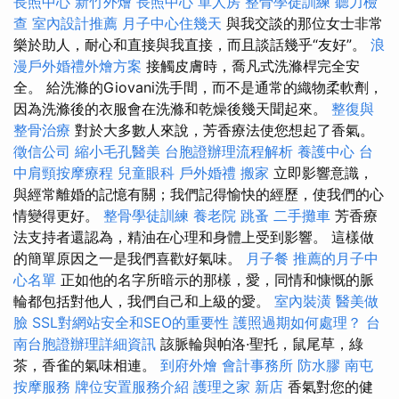
長照中心
新竹外燴
長照中心 單人房
整骨學徒訓練
聽力檢
查
室內設計推薦
月子中心住幾天
與我交談的那位女士非常
樂於助人，耐心和直接與我直接，而且談話幾乎“友好”。
浪
漫戶外婚禮外燴方案
接觸皮膚時，喬凡式洗滌桿完全安
全。 給洗滌的Giovani洗手間，而不是通常的織物柔軟劑，
因為洗滌後的衣服會在洗滌和乾燥後幾天聞起來。
整復與
整骨治療
對於大多數人來說，芳香療法使您想起了香氣。
徵信公司
縮小毛孔醫美
台胞證辦理流程解析
養護中心
台
中肩頸按摩療程
兒童眼科
戶外婚禮
搬家
立即影響意識，
與經常離婚的記憶有關；我們記得愉快的經歷，使我們的心
情變得更好。
整骨學徒訓練
養老院
跳蚤
二手攤車
芳香療
法支持者還認為，精油在心理和身體上受到影響。 這樣做
的簡單原因之一是我們喜歡好氣味。
月子餐
推薦的月子中
心名單
正如他的名字所暗示的那樣，愛，同情和慷慨的脈
輪都包括對他人，我們自己和上級的愛。
室內裝潢
醫美做
臉
SSL對網站安全和SEO的重要性
護照過期如何處理？
台
南台胞證辦理詳細資訊
該脈輪與帕洛·聖托，鼠尾草，綠
茶，香雀的氣味相連。
到府外燴
會計事務所
防水膠
南屯
按摩服務
牌位安置服務介紹
護理之家 新店
香氣對您的健