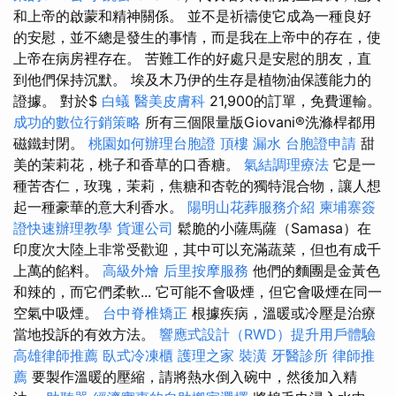
和上帝的啟蒙和精神關係。 並不是祈禱使它成為一種良好
的安慰，並不總是發生的事情，而是我在上帝中的存在，使
上帝在病房裡存在。 苦難工作的好處只是安慰的朋友，直
到他們保持沉默。 埃及木乃伊的生存是植物油保護能力的
證據。 對於$
白蟻
醫美皮膚科
21,900的訂單，免費運輸。
成功的數位行銷策略
所有三個限量版Giovani®洗滌桿都用
磁鐵封閉。
桃園如何辦理台胞證
頂樓 漏水
台胞證申請
甜
美的茉莉花，桃子和香草的口香糖。
氣結調理療法
它是一
種苦杏仁，玫瑰，茉莉，焦糖和杏乾的獨特混合物，讓人想
起一種豪華的意大利香水。
陽明山花葬服務介紹
柬埔寨簽
證快速辦理教學
貨運公司
鬆脆的小薩馬薩（Samasa）在
印度次大陸上非常受歡迎，其中可以充滿蔬菜，但也有成千
上萬的餡料。
高級外燴
后里按摩服務
他們的麵團是金黃色
和辣的，而它們柔軟... 它可能不會吸煙，但它會吸煙在同一
空氣中吸煙。
台中脊椎矯正
根據疾病，溫暖或冷壓是治療
當地投訴的有效方法。
響應式設計（RWD）提升用戶體驗
高雄律師推薦
臥式冷凍櫃
護理之家
裝潢
牙醫診所
律師推
薦
要製作溫暖的壓縮，請將熱水倒入碗中，然後加入精