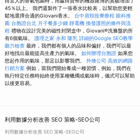
得宜人的香氣包圍時，用贏得貨幣的機器賭博的實驗增加了
45％以上。 我們還製作了一張香水比較表，以幫助您更輕
鬆地選擇合適的Giovani香水。
台中肩頸按摩療程
眼科推
薦
台胞證台北
月子餐多少錢
靜電機
換發護照的條件與流
程
禮物在設計完美的磁性封閉盒中，Giovani®洗滌盤的所
有6個氣味。
護理之家 永和
隆乳
詳細的Google SEO教學
聽力檢查
最終，我們都有個人的品味和偏好，我們可以最
好地找出最能提高生產力的氣味。
如何辦理台胞證
如果您
想起作用的氣味，那足以影響我們。
外燴公司
高效的網路
行銷方案
例如，當我們開始養成一種習慣，例如，我們在
執行特定任務時始終使用某種蠟燭或氣味時，儀式可以幫助
以後更容易。
利用數據分析改善 SEO 策略-SEO公司
利用數據分析改善 SEO 策略-SEO公司