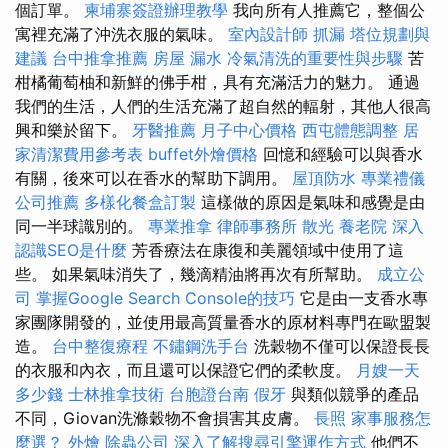
個訂單。
柬埔寨簽證辦理教學
我向所有人推薦它，整個公
寓裡充滿了沖洗衣服的氣味。
室內設計師
抓漏
塔位規劃與
建議
台中推拿推薦
房屋 漏水
冷氣清洗的重要性與步驟
苦
柑橘葡萄柚和新鮮的佛手柑，具有充滿活力的魅力。 通過
我們的生活，人們的生活充滿了超自然的輻射，其他人很高
興和樂於留下。
牙醫推薦
月子中心價格
西屯體態調整
居
家清潔費用參考表
buffet外燴價格
回憶和經驗可以與香水
有關，後來可以在香水的幫助下調用。
屋頂防水
專業禮儀
公司推薦
多樣化餐盒訂製
這樣做的原因是氣味和感覺是由
同一半球識別的。
專業推拿
律師事務所
散光
養老院
深入
認識SEO是什麼
芳香療法在康復和美麗領域中使用了這
些。 如果氣味消失了，幾滴精油將再次有所幫助。
成立公
司
掌握Google Search Console的技巧
它是由一支香水專
家團隊開發的，並使用最高質量香水的原材料專門在歐盟製
造。
台中整復療程
不鏽鋼洗手台
洗穀物不僅可以保證長長
的衣服和內衣，而且還可以保證它們的柔軟度。
月嫂一天
多少錢
士林推拿技術
台胞證台南
假牙
與類似競爭的產品
不同，Giovan洗滌穀物不會損害其皮膚。
長照
家事服務怎
麼選？
外燴
除蟲公司
深入了解搜尋引擎運作方式
他們不