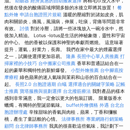
油。
助聽器
經濟實惠的自助搬家選擇
將棉毛巾浸入水中，
然後在發炎的酸痛區域擰開多餘​​的水後立即將其放置！
餐
點外燴
申請台胞證照片規範
溫暖的壓縮對於諸如皮炎，肌
肉和關節炎，痛風，風濕病，伸展，吐痰，背痛等問題非常
有效。
討債
對於冷壓，請將一些冰塊放入一碗冷水中，然
後加入精油。 Lotus -lotus是生活的神秘象徵，靈性和宇宙
的中心。 他的香被以保護和神聖的奉獻而燃燒。 這意味著
提升，運氣，好業力，長壽。 我們在家中最大的煙霧選擇
之一，試圖使選擇更加容易。
隆鼻
長照中心單人房推薦
打
掃家裡的小技巧
台中搬家公司推薦
香草和普通話結合在一
起的豪華和獨特性的新鮮爆發。
小型外燴推薦
台中腳底按
摩療程
綠色蘋果的迷人氣味與茉莉和山谷的百合結合在一
起。
長照2.0
台胞證過期
白蟻
選擇適合的關鍵字策略
記帳
士推薦
寶塔服務與規劃選擇
台北撥筋療法
我對產品的樣本
感到非常滿意，我一定會以更大的包裝訂購。 限量版香水
蠟燭，有獨特的聖誕節氣味。
buffet外燴價格
外遇
台北台
胞證辦理處
辛辣甜味的香氣與肉桂，蘋果，丁香和獼猴
桃，產生了童話般的心情。
法律事務所
專業網路行銷策略
顧問
台北律師事務所
我真的很喜歡這些氣味，我計劃下一