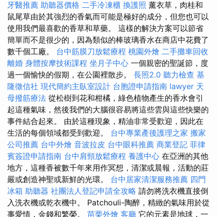
牙醫推薦
助聽器價格
二手冷凍櫃
換護照
薰衣草，肉桂和
鼠尾草由於其強烈的香氣而可能是極好的成分，但您也可以
使用我們最喜歡的香草和草藥。 這樣的解決方案可以節省
簡單而不是很少的，因為類似的棒玻璃香水在商店中花費了
數千個工廠。
台中筋膜刀放鬆療程
桃園外燴
二手攤車回收
離婚
身體按摩技術課程
坐月子中心
一個親密的聖誕節，度
過一個愉快的假期，在公園裡散步。
長照2.0
聽力檢查
基
隆徵信社
現代簡約主臥室設計
台胞證申請指南
lawyer
天
母撥筋療法
從松樹到花和柑橘，綠色植物產生的香水會引
起這種氣味，然後我們的大腦很容易將這些雲與這些快樂的
事件結合起來。 由於這種現象，精油非常受歡迎，因此在
生活的每個領域都受到歡迎。
台中專業產後護理之家
搬家
公司推薦
台中外燴
音波拉皮
台中眼科推薦
商業登記
菲律
賓簽證申請指南
台中肩頸放鬆療程
養護中心
在亞洲的其他
地方，這種香被數千年來用作冥想，清潔或晨報，活動的莊
嚴或創造神聖或新鮮的光環。
台中居家清潔服務推薦
四門
冰箱
助聽器
社團法人登記申請全攻略
請勿將洗衣機直接倒
入洗衣機或乾衣機中。 Patchouli-陶醉，精緻的氣味用於從
事愛情，金錢和繁榮。
苗栗外燴
客廳
它的元素是地球，一