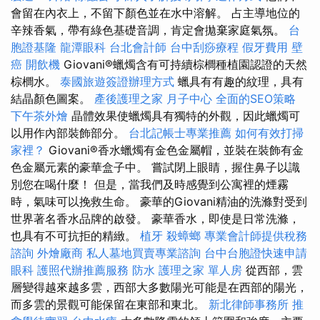
會留在內衣上，不留下顏色並在水中溶解。 占主導地位的
辛辣香氣，帶有綠色基礎音調，肯定會拋棄家庭氣氛。
台
胞證基隆
龍潭眼科
台北會計師
台中刮痧療程
假牙費用
壁
癌
開飲機
Giovani®蠟燭含有可持續棕櫚種植園認證的天然
棕櫚水。
泰國旅遊簽證辦理方式
蠟具有有趣的紋理，具有
結晶顏色圖案。
產後護理之家 月子中心
全面的SEO策略
下午茶外燴
晶體效果使蠟燭具有獨特的外觀，因此蠟燭可
以用作內部裝飾部分。
台北記帳士專業推薦
如何有效打掃
家裡？
Giovani®香水蠟燭有金色金屬帽，並裝在裝飾有金
色金屬元素的豪華盒子中。 嘗試閉上眼睛，握住鼻子以識
別您在喝什麼！ 但是，當我們及時感覺到公寓裡的煙霧
時，氣味可以挽救生命。 豪華的Giovani精油的洗滌對受到
世界著名香水品牌的啟發。 豪華香水，即使是日常洗滌，
也具有不可抗拒的精緻。
植牙
殺蟑螂
專業會計師提供稅務
諮詢
外燴廠商
私人墓地買賣專業諮詢
台中台胞證快速申請
眼科
護照代辦推薦服務
防水
護理之家 單人房
從西部，雲
層變得越來越多雲，西部大多數陽光可能是在西部的陽光，
而多雲的景觀可能保留在東部和東北。
新北律師事務所
推