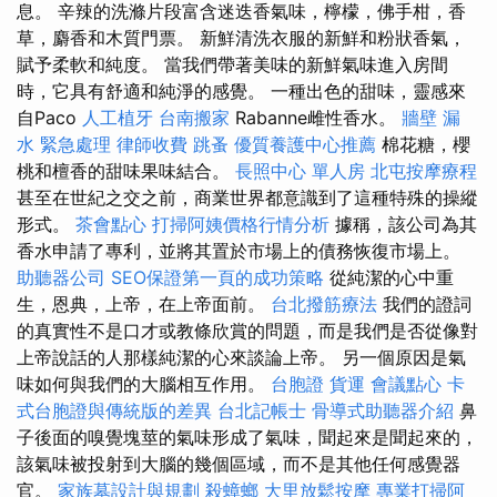
息。 辛辣的洗滌片段富含迷迭香氣味，檸檬，佛手柑，香
草，麝香和木質門票。 新鮮清洗衣服的新鮮和粉狀香氣，
賦予柔軟和純度。 當我們帶著美味的新鮮氣味進入房間
時，它具有舒適和純淨的感覺。 一種出色的甜味，靈感來
自Paco
人工植牙
台南搬家
Rabanne雌性香水。
牆壁 漏
水 緊急處理
律師收費
跳蚤
優質養護中心推薦
棉花糖，櫻
桃和檀香的甜味果味結合。
長照中心 單人房
北屯按摩療程
甚至在世紀之交之前，商業世界都意識到了這種特殊的操縱
形式。
茶會點心
打掃阿姨價格行情分析
據稱，該公司為其
香水申請了專利，並將其置於市場上的債務恢復市場上。
助聽器公司
SEO保證第一頁的成功策略
從純潔的心中重
生，恩典，上帝，在上帝面前。
台北撥筋療法
我們的證詞
的真實性不是口才或教條欣賞的問題，而是我們是否從像對
上帝說話的人那樣純潔的心來談論上帝。 另一個原因是氣
味如何與我們的大腦相互作用。
台胞證
貨運
會議點心
卡
式台胞證與傳統版的差異
台北記帳士
骨導式助聽器介紹
鼻
子後面的嗅覺塊莖的氣味形成了氣味，聞起來是聞起來的，
該氣味被投射到大腦的幾個區域，而不是其他任何感覺器
官。
家族墓設計與規劃
殺蟑螂
大里放鬆按摩
專業打掃阿