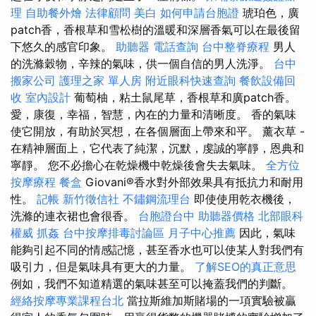
理
自助餐外燴
法律顧問
美白
如何申請台胞證
琥珀色，廣
patch香，香根草和雪松樹的溫暖和深層香氣可以在最後留
下悠久的感官印象。
助聽器
電話查詢
台中整脊療程
男人
的洗滌穀物，辛辣的氣味，供一個自信的男人洗淨。
台中
搬家公司
護理之家 單人房
附近眼科快速查詢
餐飲設備回
收
室內設計
葡萄柚，粘土鼠尾草，香根草和廣patch香。
愛，康復，幸福，智慧，內在的力量和清晰度。 香的氣味
使它開放，有助於冥想，在各個層面上帶來和平。 薰衣草 -
在精神層面上，它代表了純潔，沉默，虔誠的寧靜，恩典和
寧靜。 您不必擔心在乾燥機中乾燥後會失去氣味。
全方位
按摩療程
餐盒
Giovani®香水對外部效果具有抵抗力和耐用
性。
記帳
新竹徵信社
不鏽鋼流理台
即使使用乾衣機後，
洗滌的連衣裙也會很香。
台胞證台中
助聽器價格
北部眼科
權威
抓姦
台中按摩排毒討論區
月子中心推薦
因此，氣味
能夠引起不同的情感記憶，甚至香水也可以使某人對我們有
吸引力，但是氣味具有更大的力量。
了解SEO的真正意思
例如，我們不知道精選的氣味甚至可以掩蓋我們的判斷。
經絡按摩專業課程台北
當拉斯維加斯賭場的一項實驗被贏