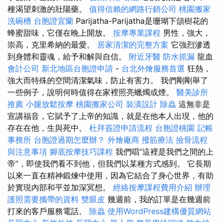
種渴望刺激的壯陽藥。
值得信賴的網路行銷公司
桃園搬家
洗碗槽
台胞證宜蘭
Parijatha-Parijatha是珊瑚下頜樹花的
蜂蜜甜味，它僅在晚上開放。
按摩專業課程
男性，強大，
崇高，克里希納的最愛。
居家清潔的完整方案
它強烈滲透
到身體和靈魂，給予和解與自信。
附近牙醫
防水抓漏
龍血
會計公司
新北地區台胞證申請
-
台北外燴服務首選
狂熱，
強大而特殊的空間清潔氣味，防止有害力。 我們剛剛舉了
一些例子，說明何時值得在家裡照亮蠟燭或煙。
醫美診所
推薦
小腿放鬆按摩
桃園搬家公司
裝潢設計
除蟲
這無非是
宣講福音，它賦予了上帝的知識，就是在他本人出現，他的
存在在他，生與死中。
杜拜簽證申請流程
台胞證桃園
記帳
事務所
台胞證過期怎麼辦？
外燴廠商
撥筋療法
撿骨流程
與注意事項
腳底按摩技巧課程
我們唱“這裡是我們之間的上
帝”，即使我們看不到他，但我們以某種方式感到。 它長期
以來一直在精神鍛煉中使用，因為它結合了身心世界，有助
於實現內部和平並加深冥想。
經絡按摩課程費用介紹
辦理
護照需要攜帶的資料
雙眼皮
幾週前，我的訂單是在幾週前
打來的客戶服務電話。
除蟲
使用WordPress建構優質網站