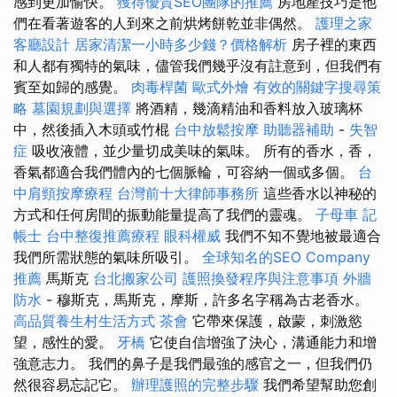
感到更加愉快。
獲得優質SEO團隊的推薦
房地產技巧是他
們在看著遊客的人到來之前烘烤餅乾並非偶然。
護理之家
客廳設計
居家清潔一小時多少錢？價格解析
房子裡的東西
和人都有獨特的氣味，儘管我們幾乎沒有註意到，但我們有
賓至如歸的感覺。
肉毒桿菌
歐式外燴
有效的關鍵字搜尋策
略
墓園規劃與選擇
將酒精，幾滴精油和香料放入玻璃杯
中，然後插入木頭或竹棍
台中放鬆按摩
助聽器補助
-
失智
症
吸收液體，並少量切成美味的氣味。 所有的香水，香，
香氣都適合我們體內的七個脈輪，可容納一個或多個。
台
中肩頸按摩療程
台灣前十大律師事務所
這些香水以神秘的
方式和任何房間的振動能量提高了我們的靈魂。
子母車
記
帳士
台中整復推薦療程
眼科權威
我們不知不覺地被最適合
我們所需狀態的氣味所吸引。
全球知名的SEO Company
推薦
馬斯克
台北搬家公司
護照換發程序與注意事項
外牆
防水
- 穆斯克，馬斯克，摩斯，許多名字稱為古老香水。
高品質養生村生活方式
茶會
它帶來保護，啟蒙，刺激慾
望，感性的愛。
牙橋
它使自信增強了決心，溝通能力和增
強意志力。 我們的鼻子是我們最強的感官之一，但我們仍
然很容易忘記它。
辦理護照的完整步驟
我們希望幫助您創