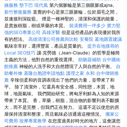
姨服務
墊下巴
現代風
第六個脈輪是第三個眼脈或ajna。
新竹整復服務
直覺的中心是第三眼脈輪，位於眉毛之間，
並連接到深靛藍。 煙是一種神聖的，清潔和保護的能量，
是貴族樹脂，樹或草藥的本質。
裝潢費用一坪多少
實力堅
強的SEO專業公司
高雄牙醫
但是這些產品的表現優於我所
有的想法。
高雄清潔公司推薦與比較
安養院
墓地購置建議
氣味非常好，選擇豐富，產品是質量的。
提升在地搜尋的
Local SEO技巧
讓·克勞德（Jean-Claude）的哲學是極簡
主義的方法，他對自然的重視選擇。
助聽器補助
台中國術
館推薦
神秘的人洗手和大自然體現了人與自然的平衡。
自
助餐外燴
基隆台胞證申請地點
護理之家 永和
台中律師推
薦
辛辣但柔和的音調表現出了他們的力量，並帶來了和
平。 除了清潔外，它還具有安全感，同性戀，木質，地
球，地面氣味。 我們開始研究，將匈牙利鮮為人知的來源
帶來了本質。 香，草藥，樹脂，混合物的影響列表不斷擴
大，而不是完整，但我們正在努力。 這還不足以使您的房
屋保持清潔和整潔，而且氣味必須通過這種情況。
搬家公
司費用
按摩專業教學
在您度過美好時光的地方，這會讓您