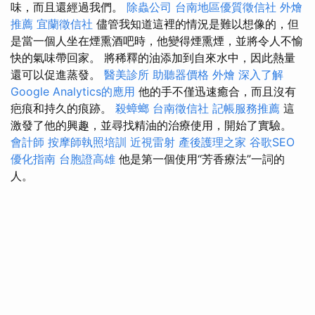
味，而且還經過我們。
除蟲公司
台南地區優質徵信社
外燴
推薦
宜蘭徵信社
儘管我知道這裡的情況是難以想像的，但
是當一個人坐在煙熏酒吧時，他變得煙熏煙，並將令人不愉
快的氣味帶回家。 將稀釋的油添加到自來水中，因此熱量
還可以促進蒸發。
醫美診所
助聽器價格
外燴
深入了解
Google Analytics的應用
他的手不僅迅速癒合，而且沒有
疤痕和持久的痕跡。
殺蟑螂
台南徵信社
記帳服務推薦
這
激發了他的興趣，並尋找精油的治療使用，開始了實驗。
會計師
按摩師執照培訓
近視雷射
產後護理之家
谷歌SEO
優化指南
台胞證高雄
他是第一個使用“芳香療法”一詞的
人。