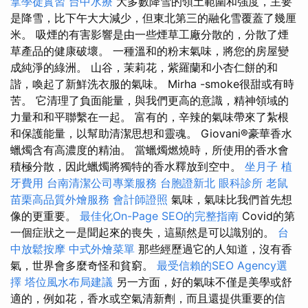
拿學徒實習
台中水療
大多數降雪的領土範圍和強度，主要
是降雪，比下午大大減少，但東北第三的融化雪覆蓋了幾厘
米。 吸煙的有害影響是由一些煙草工廠分散的，分散了煙
草產品的健康破壞。 一種溫和的粉末氣味，將您的房屋變
成純淨的綠洲。 山谷，茉莉花，紫羅蘭和小杏仁餅的和
諧，喚起了新鮮洗衣服的氣味。 Mirha -smoke很甜或有時
苦。 它清理了負面能量，與我們更高的意識，精神領域的
力量和和平聯繫在一起。 富有的，辛辣的氣味帶來了紮根
和保護能量，以幫助清潔思想和靈魂。 Giovani®豪華香水
蠟燭含有高濃度的精油。 當蠟燭燃燒時，所使用的香水會
積極分散，因此蠟燭將獨特的香水釋放到空中。
坐月子
植
牙費用
台南清潔公司專業服務
台胞證新北
眼科診所
老鼠
苗栗高品質外燴服務
會計師證照
氣味，氣味比我們首先想
像的更重要。
最佳化On-Page SEO的完整指南
Covid的第
一個症狀之一是聞起來的喪失，這顯然是可以識別的。
台
中放鬆按摩
中式外燴菜單
那些經歷過它的人知道，沒有香
氣，世界會多麼奇怪和貧窮。
最受信賴的SEO Agency選
擇
塔位風水布局建議
另一方面，好的氣味不僅是美學或舒
適的，例如花，香水或空氣清新劑，而且還提供重要的信