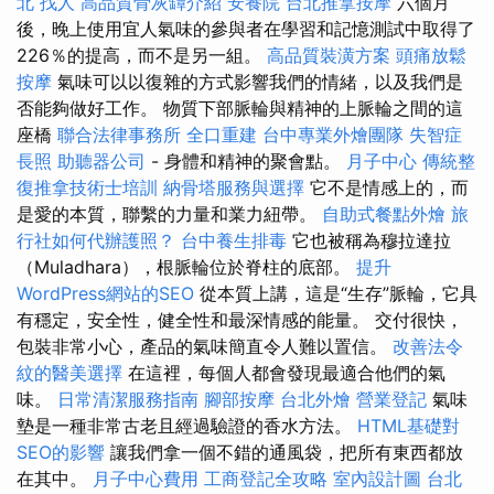
北
找人
高品質骨灰罈介紹
安養院
台北推拿按摩
六個月
後，晚上使用宜人氣味的參與者在學習和記憶測試中取得了
226％的提高，而不是另一組。
高品質裝潢方案
頭痛放鬆
按摩
氣味可以以復雜的方式影響我們的情緒，以及我們是
否能夠做好工作。 物質下部脈輪與精神的上脈輪之間的這
座橋
聯合法律事務所
全口重建
台中專業外燴團隊
失智症
長照
助聽器公司
- 身體和精神的聚會點。
月子中心
傳統整
復推拿技術士培訓
納骨塔服務與選擇
它不是情感上的，而
是愛的本質，聯繫的力量和業力紐帶。
自助式餐點外燴
旅
行社如何代辦護照？
台中養生排毒
它也被稱為穆拉達拉
（Muladhara），根脈輪位於脊柱的底部。
提升
WordPress網站的SEO
從本質上講，這是“生存”脈輪，它具
有穩定，安全性，健全性和最深情感的能量。 交付很快，
包裝非常小心，產品的氣味簡直令人難以置信。
改善法令
紋的醫美選擇
在這裡，每個人都會發現最適合他們的氣
味。
日常清潔服務指南
腳部按摩
台北外燴
營業登記
氣味
墊是一種非常古老且經過驗證的香水方法。
HTML基礎對
SEO的影響
讓我們拿一個不錯的通風袋，把所有東西都放
在其中。
月子中心費用
工商登記全攻略
室內設計圖
台北