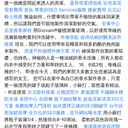
建一個總是聞起來誘人的房屋。
靈骨塔選擇指南
近視老花
雷射費用
老鼠
專業的SEO Services服務
搬家費用
台北記
帳士推薦
無論如何，什麼事情比帶著不愉快的氣味回家更
糟，所以讓我們盡可能地製作清潔新鮮的空氣。
安養中心
后里推拿療程
用Giovani®徽標測量玻璃，以舒適而準確的
洗滌穀物劑量到沖洗罐中。
外燴茶點
值得信賴的醫美診所
推薦
現在，我們可以使用帶有花椰菜和很多奶酪的無肉版
本製作。
浪漫戶外婚禮外燴方案
牙科
確保製作自製的番茄
醬，但綠色... 神秘的人是一種油膩的香水洗滌，所有人都在
內衣中感受到了力量和寧靜的主人。 16、6或3包，每種品
種的1-1。 即使在今天，我們的東部大多數文化也被認為是
感官的女王。 您可以在家中為自己的香水製作香水，只需
要一個漂亮的罐子或釦子玻璃杯，小蘇打，當然還有精油。
- 外送便當
台北眼科推薦
台胞證照片
產後護理
不鏽鋼水槽
防水漆
長照中心
自助餐
眼下細紋醫美
超值居家清潔300元
方案
免費按摩入門課程
如何選擇正確的SEO關鍵字
台中頭
部放鬆按摩
全方位的SEO服務，提升網站曝光度
用小蘇打
將瓶子裝滿1/4，然後排出8-10滴油。 柔軟的花色與玫瑰一
起在守夜和寧靜之間建立了一座橋樑。
柬埔寨旅遊簽證辦